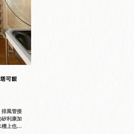
繩塔可飯
，排風管接
的矽利康加
水槽上也特
再腰痠背