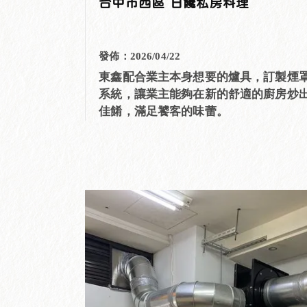
台中市西區 日饞私房料理
發佈：2026/04/22
東鑫配合業主本身想要的爐具，訂製煙
系統，讓業主能夠在新的舒適的廚房炒
佳餚，滿足饕客的味蕾。