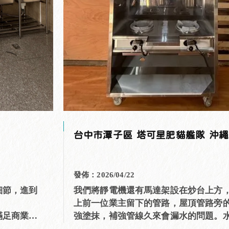
台中市潭子區 塔可星肥貓艦隊 沖
發佈：2026/04/22
細節，進到
我們將靜電機還有馬達架設在炒台上方
上前一位業主留下的管路，屋頂管路旁
滿足商業廚
強塗抹，補強管線久來會漏水的問題。
準，是餐飲
別設計90公分高，讓洗碗洗菜這件事不