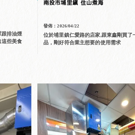
南投市埔里鎮 住山煮海
發佈：2026/04/22
罩跟排油煙
位於埔里鎮仁愛路的店家,跟東鑫剛買了
出這些美食
品，剛好符合業主想要的使用需求