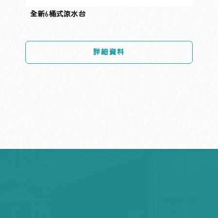
全新6桶式涼水台
詳細資料