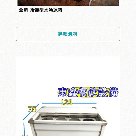
全新 冷卻型水冷冰箱
詳細資料