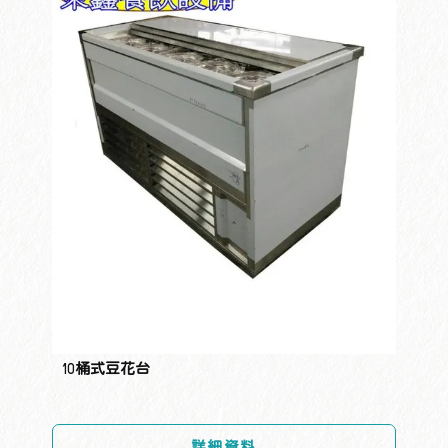
10桶式豆花台
詳細資料