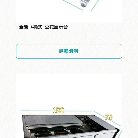
全新 4桶式 豆花展示台
詳細資料