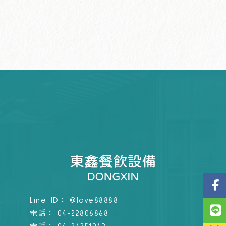
@love88888
04-22806868