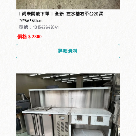
| 尚未開放下單 | 全新 左水槽右平台20深
72*56*80cm
型號 : 101542847041
價格 $ 2300
詳細資料